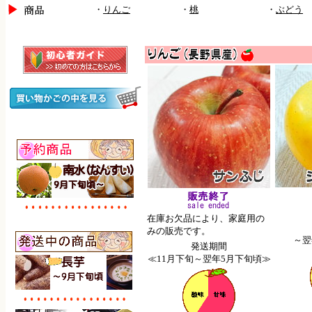
・
りんご
・
桃
・
ぶどう
在庫お欠品により、家庭用の
みの販売です。
～翌
発送期間
≪11月下旬～翌年5月下旬頃≫