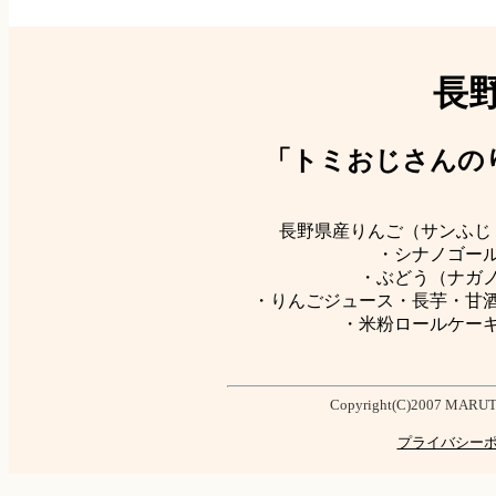
長
「トミおじさんの
長野県産りんご（サンふじ
・シナノゴー
・ぶどう（ナガ
・りんごジュース・長芋・甘
・米粉ロールケー
Copyright(C)2007 MARUTO
プライバシー