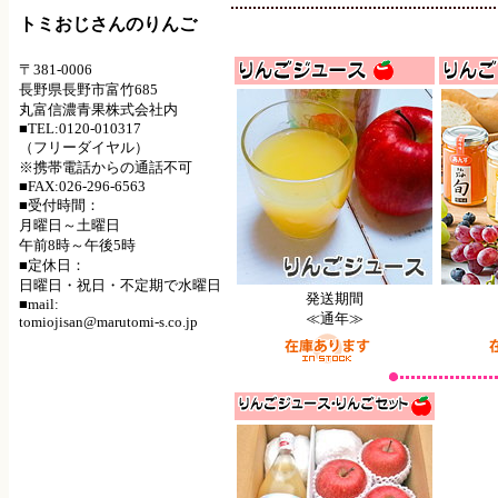
トミおじさんのりんご
〒381-0006
長野県長野市富竹685
丸富信濃青果株式会社内
■TEL:0120-010317
（フリーダイヤル）
※携帯電話からの通話不可
■FAX:026-296-6563
■受付時間：
月曜日～土曜日
午前8時～午後5時
■定休日：
日曜日・祝日・不定期で水曜日
発送期間
■mail:
≪通年≫
tomiojisan@marutomi-s.co.jp