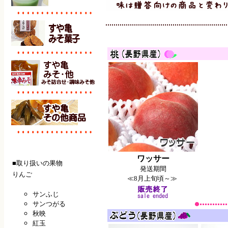
ワッサー
■取り扱いの果物
発送期間
りんご
≪8月上旬頃～≫
サンふじ
サンつがる
秋映
紅玉