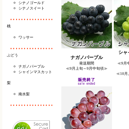
シナノゴールド
シナノスイート
桃
ワッサー
シャ
ぶどう
ナガノパープル
発送期間
≪9月
ナガノパープル
≪9月上旬～9月中旬頃≫
シャインマスカット
≪10
梨
南水梨