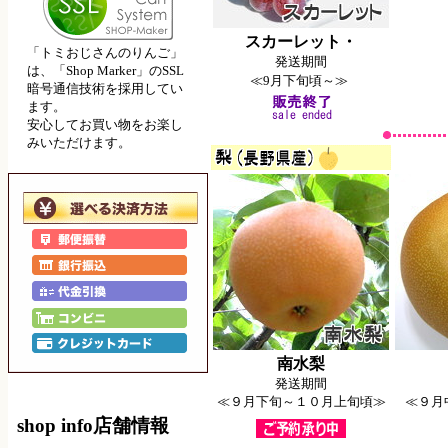
スカーレット・
「トミおじさんのりんご」
発送期間
は、「Shop Marker」のSSL
≪9月下旬頃～≫
暗号通信技術を採用してい
ます。
安心してお買い物をお楽し
みいただけます。
南水梨
発送期間
≪９月下旬～１０月上旬頃≫
≪９月
shop info
店舗情報