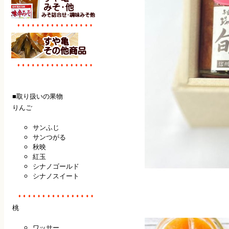
■取り扱いの果物
りんご
サンふじ
サンつがる
秋映
紅玉
シナノゴールド
シナノスイート
桃
ワッサー