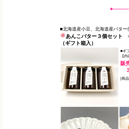
■北海道産小豆、北海道産バター
あんこバター３個セット 
（ギフト箱入）
■ギ
【内
販
３
[商品番