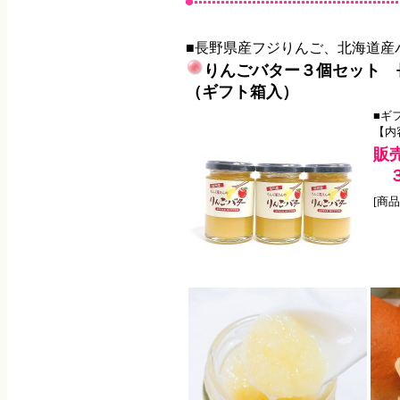
■長野県産フジりんご、北海道産
りんごバター３個セット 
（ギフト箱入）
■ギ
【内
販
３
[商品番