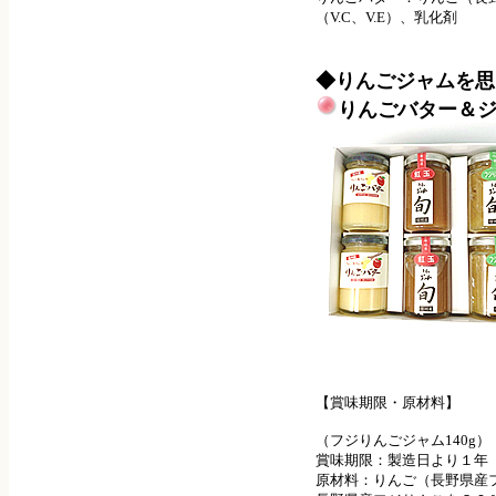
（V.C、V.E）、乳化剤
◆りんごジャムを思
りんごバター＆
【賞味期限・原材料】
（フジりんごジャム140g）
賞味期限：製造日より１年
原材料：りんご（長野県産