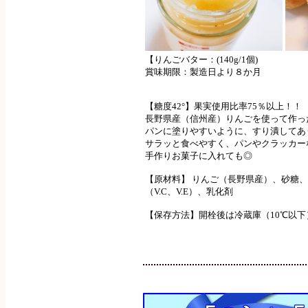
【りんごバター：(140g/1個)
賞味期限：製造日より８か月
【糖度42°】果実使用比率75％以上！！
長野県産（信州産）りんごを使って作っ
パンに塗りやすいように、すり潰してあ
サラッと食べやすく、パンやクラッカー
手作りお菓子に入れても◎
【原材料】 りんご（長野県産）、砂糖
（V.C、V.E）、乳化剤
【保存方法】開栓後は冷蔵庫（10℃以