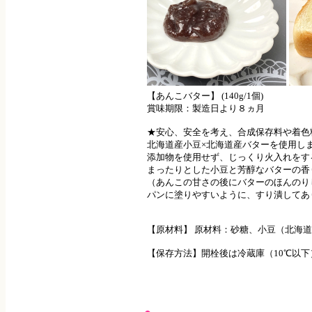
【あんこバター】 (140g/1個)
賞味期限：製造日より８ヵ月
★安心、安全を考え、合成保存料や着色
北海道産小豆×北海道産バターを使用し
添加物を使用せず、じっくり火入れをす
まったりとした小豆と芳醇なバターの香り
（あんこの甘さの後にバターのほんのり
パンに塗りやすいように、すり潰してあ
【原材料】 原材料：砂糖、小豆（北海
【保存方法】開栓後は冷蔵庫（10℃以