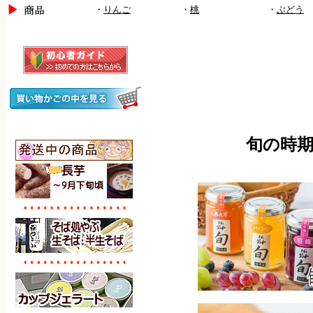
・
りんご
・
桃
・
ぶどう
旬の時