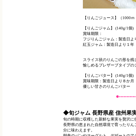
【りんごジュース】（1000
【りんごジャム】 (140g/1個
賞味期限：
フジりんごジャム：製造日よ
紅玉ジャム：製造日より１年
スライス状のりんごの形を残
愉しめるプレザーブタイプの
【りんごバター】 (140g/1
賞味期限：製造日より８か月
優しい甘さのりんごバター
◆旬ジャム 長野県産 信州果
旬の時期に収穫した新鮮な果実を贅沢に
長野県の恵まれた自然環境で育ったりん
分に味わえます。
朝食のパンやヨーグルト、デザートのア