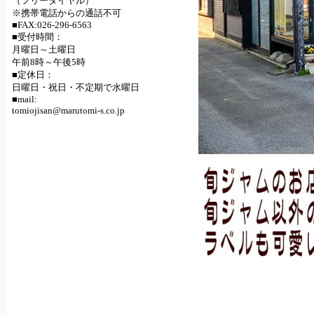
（フリーダイヤル）
※携帯電話からの通話不可
■FAX:026-296-6563
■受付時間：
月曜日～土曜日
午前8時～午後5時
■定休日：
日曜日・祝日・不定期で水曜日
■mail:
tomiojisan@marutomi-s.co.jp