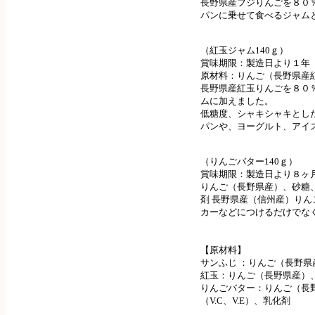
長野県産フジりんごを８０
パンに乗せて食べるジャム
（紅玉ジャム140ｇ）
賞味期限：製造日より１年
原材料：りんご（長野県産
長野県産紅玉りんごを８０
ムに加えました。
低糖度、シャキシャキとし
パンや、ヨーグルト、アイ
（りんごバター140ｇ）
賞味期限：製造日より８ヶ
りんご（長野県産）、砂糖、
剤 長野県産（信州産）り
カーなどにつけるだけでな
【原材料】
サンふじ ：りんご（長野
紅玉：りんご（長野県産）
りんごバター：りんご（長
（V.C、V.E）、乳化剤